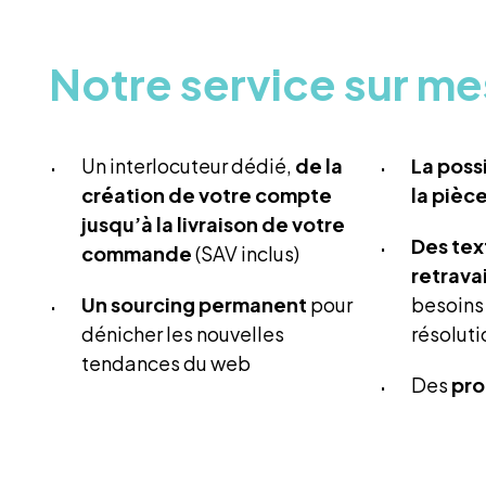
Notre service sur m
Un interlocuteur dédié,
de la
La poss
création de votre compte
la pièc
jusqu’à la livraison de votre
Des tex
commande
(SAV inclus)
retravai
Un
sourcing permanent
pour
besoins 
dénicher les nouvelles
résolut
tendances du web
Des
pro
Une optimisation
de vos fiches
commerc
produit
pour vot