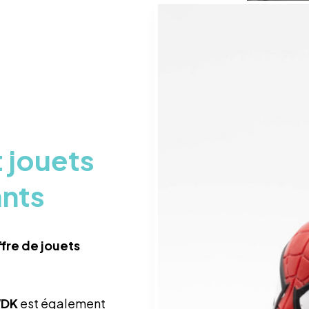
t jouets
nts
fre de jouets
DK
est également