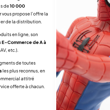
us de
10 000
 vous propose l’offre la
r de la distribution.
oduits en ligne, son
u
E-Commerce de A à
AV, etc.).
gments de toutes
s
les plus reconnus, en
ommercial attitré
ervice offerte à chacun.