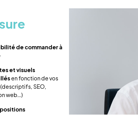
esure
ibilité de commander à
e
tes et visuels
llés
en fonction de vos
(descriptifs, SEO,
ion web…)
positions
iales personnalisées
re activité